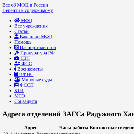
Все об МФЦ в России
Перейти к содержимому
МФЦ
Все учреждения
Статьи
Вакансии МФЦ
Помощь
Паспортный стол
Прокуратура РФ
ЦЗН
ФСС
Военкоматы
ИФНС
Мировые суды
ФССП
БТИ
МСЭ
Соцзащита
Адреса отделений ЗАГСа Радужного Х
Адрес
Часы работы
Контактные сведен