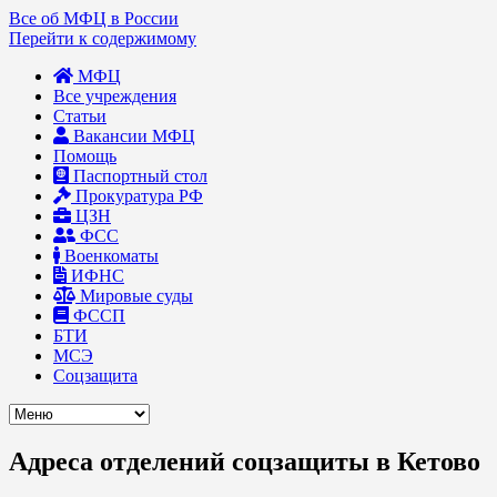
Все об МФЦ в России
Перейти к содержимому
МФЦ
Все учреждения
Статьи
Вакансии МФЦ
Помощь
Паспортный стол
Прокуратура РФ
ЦЗН
ФСС
Военкоматы
ИФНС
Мировые суды
ФССП
БТИ
МСЭ
Соцзащита
Адреса отделений соцзащиты в Кетово