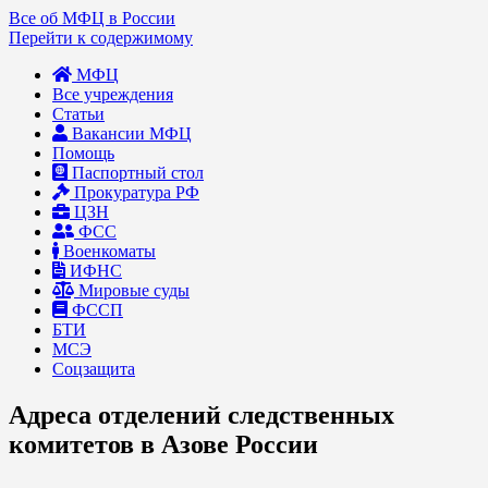
Все об МФЦ в России
Перейти к содержимому
МФЦ
Все учреждения
Статьи
Вакансии МФЦ
Помощь
Паспортный стол
Прокуратура РФ
ЦЗН
ФСС
Военкоматы
ИФНС
Мировые суды
ФССП
БТИ
МСЭ
Соцзащита
Адреса отделений следственных
комитетов в Азове России