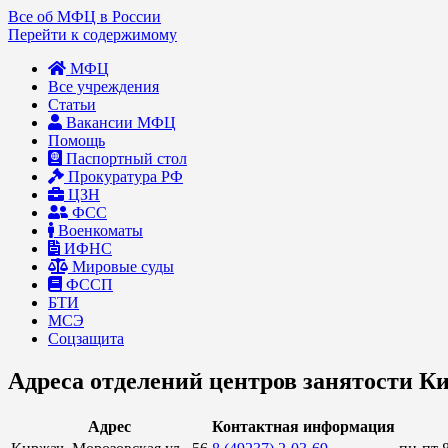
Все об МФЦ в России
Перейти к содержимому
МФЦ
Все учреждения
Статьи
Вакансии МФЦ
Помощь
Паспортный стол
Прокуратура РФ
ЦЗН
ФСС
Военкоматы
ИФНС
Мировые суды
ФССП
БТИ
МСЭ
Соцзащита
Адреса отделений центров занятости К
Адрес
Контактная информация