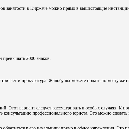
тров занятости в Киржаче можно прямо в вышестоящие инстанции
н превышать 2000 знаков.
ривает и прокуратура. Жалобу вы можете подать по месту жите
й. Этот вариант следует рассматривать в особых случаях. К пр
ть консультацию профессионального юриста. Это можно сделать 
о обратиться к его начальнику прямо в офисе учреждения. Это п