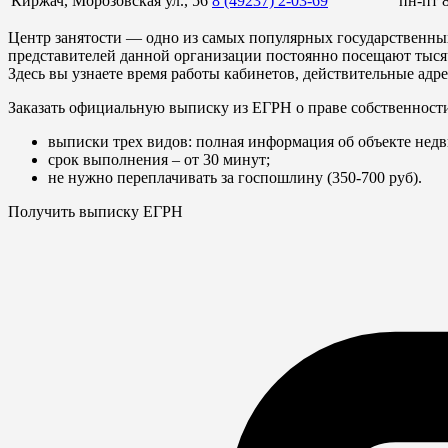
Киржач, Морозовская ул., 56
8 (49237) 2-03-69
пн-пт 
Центр занятости — одно из самых популярных государственны
представителей данной организации постоянно посещают тысяч
Здесь вы узнаете время работы кабинетов, действительные адр
Заказать официальную выписку из ЕГРН о праве собственност
выписки трех видов: полная информация об объекте недв
срок выполнения – от 30 минут;
не нужно переплачивать за госпошлину (350-700 руб).
Получить выписку ЕГРН