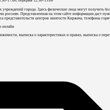
8:30–17:00, перерыв 12:30–13:00
х учреждений города. Здесь физические лица могут получить бо
и россиян. Представленная на этом сайте информация даст нужн
еса представительств центров занятости Киржача, телефоны гор
и онлайн
ижимости, выписка о характеристиках и правах, выписка о пере