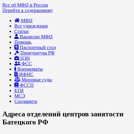
Все об МФЦ в России
Перейти к содержимому
МФЦ
Все учреждения
Статьи
Вакансии МФЦ
Помощь
Паспортный стол
Прокуратура РФ
ЦЗН
ФСС
Военкоматы
ИФНС
Мировые суды
ФССП
БТИ
МСЭ
Соцзащита
Адреса отделений центров занятости
Батецкого РФ