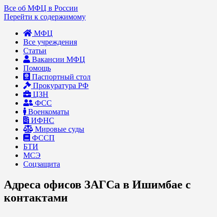
Все об МФЦ в России
Перейти к содержимому
МФЦ
Все учреждения
Статьи
Вакансии МФЦ
Помощь
Паспортный стол
Прокуратура РФ
ЦЗН
ФСС
Военкоматы
ИФНС
Мировые суды
ФССП
БТИ
МСЭ
Соцзащита
Адреса офисов ЗАГСа в Ишимбае с
контактами