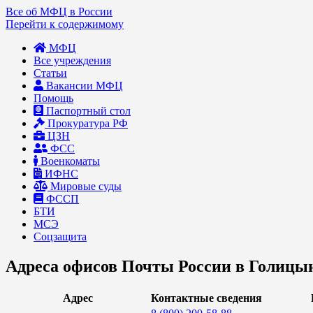
Все об МФЦ в России
Перейти к содержимому
МФЦ
Все учреждения
Статьи
Вакансии МФЦ
Помощь
Паспортный стол
Прокуратура РФ
ЦЗН
ФСС
Военкоматы
ИФНС
Мировые суды
ФССП
БТИ
МСЭ
Соцзащита
Адреса офисов Почты России в Голицы
Адрес
Контактные сведения