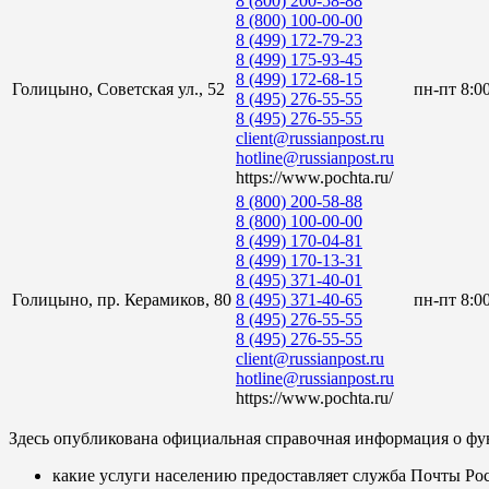
8 (800) 200-58-88
8 (800) 100-00-00
8 (499) 172-79-23
8 (499) 175-93-45
8 (499) 172-68-15
Голицыно, Советская ул., 52
пн-пт 8:0
8 (495) 276-55-55
8 (495) 276-55-55
client@russianpost.ru
hotline@russianpost.ru
https://www.pochta.ru/
8 (800) 200-58-88
8 (800) 100-00-00
8 (499) 170-04-81
8 (499) 170-13-31
8 (495) 371-40-01
Голицыно, пр. Керамиков, 80
8 (495) 371-40-65
пн-пт 8:0
8 (495) 276-55-55
8 (495) 276-55-55
client@russianpost.ru
hotline@russianpost.ru
https://www.pochta.ru/
Здесь опубликована официальная справочная информация о фу
какие услуги населению предоставляет служба Почты Ро